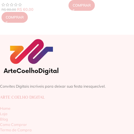
COMPRAR
R$
60,00
R$
80,00
COMPRAR
Convites Digitais incríveis para deixar sua festa inesquecível.
ARTE COELHO DIGITAL
Home
Loja
Blog
Como Comprar
Termo de Compra