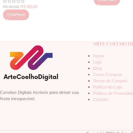
R$
60,00
R$
80,00
COMPRAR
ARTE COELHO DI
Home
Loja
Blog
Como Comprar
Termo de Compra
Política da Loja
Convites Digitais incríveis para deixar sua
Política de Privacida
festa inesquecível.
Contato