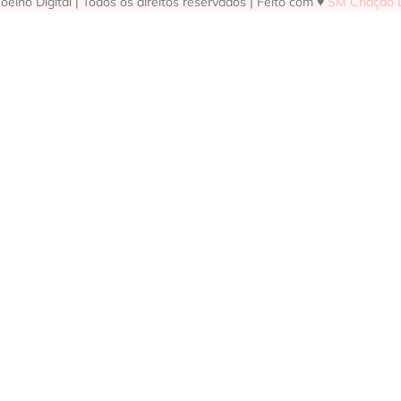
elho Digital | Todos os direitos reservados | Feito com ♥
SM Criação D