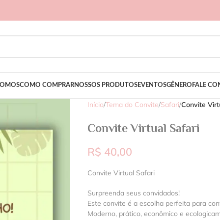
SOMOS
COMO COMPRAR
NOSSOS PRODUTOS
EVENTOS
GÊNERO
FALE C
Início
/
Tema do Convite
/
Safari
/
Convite Virt
Convite Virtual Safari
R$
40,00
Convite Virtual Safari
Surpreenda seus convidados!
Este convite é a escolha perfeita para con
Moderno, prático, econômico e ecologica