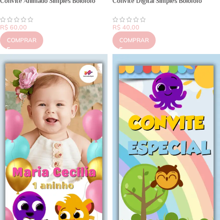
Convite Animado Simples Bolofofo
Convite Digital Simples Bolofofo
R$
60,00
R$
40,00
COMPRAR
COMPRAR