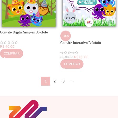
Convite Digital Simples Bolofofo
-25%
Convite Interativo Bolofofo
R$
40,00
COMPRAR
R$
60,00
R$
80,00
COMPRAR
1
2
3
→