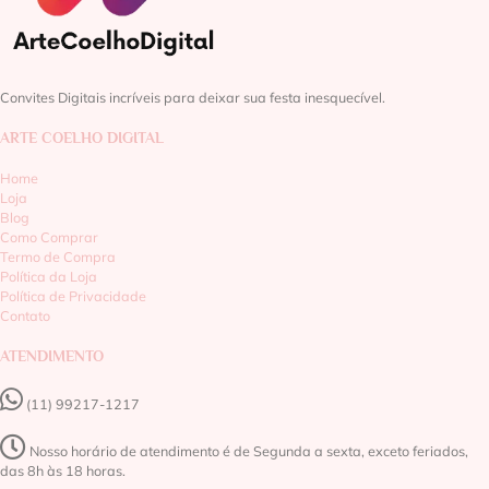
Convites Digitais incríveis para deixar sua festa inesquecível.
ARTE COELHO DIGITAL
Home
Loja
Blog
Como Comprar
Termo de Compra
Política da Loja
Política de Privacidade
Contato
ATENDIMENTO
(11) 99217-1217‬
Nosso horário de atendimento é de Segunda a sexta, exceto feriados,
das 8h às 18 horas.