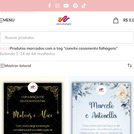
Skip to navigation
Skip to main content
MENU
R$
0,
Início
/
Produtos marcados com a tag “convite casamento folhagens”
Exibindo 1–24 de 44 resultados
Mostrar lateral