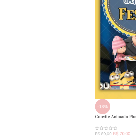
-13%
Convite Animado Plu
R$
70,00
R$
80,00