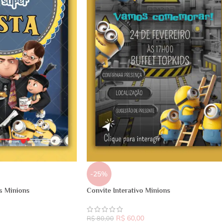
-25%
s Minions
Convite Interativo Minions
R$
60,00
R$
80,00