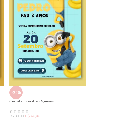
-25%
Convite Interativo Minions
R$
60,00
R$
80,00