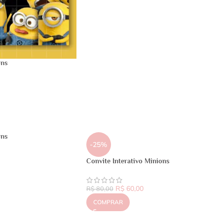
ons
ons
-25%
Convite Interativo Minions
R$
60,00
R$
80,00
COMPRAR