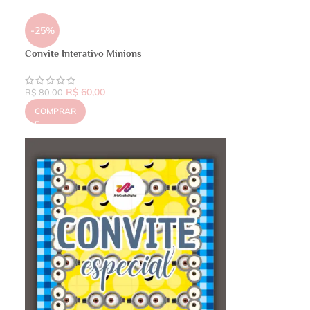
-25%
Convite Interativo Minions
R$
60,00
R$
80,00
COMPRAR